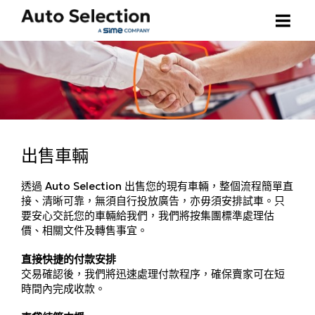
購買車輛
車款搜尋
出售車輛
寶馬尊選易手車
出售車輛
聯絡我們
其他精選易手車
透過 Auto Selection 出售您的現有車輛，整個流程簡單直
選擇語言
接、清晰可靠，無須自行投放廣告，亦毋須安排試車。只
要安心交託您的車輛給我們，我們將按集團標準處理估
如何購買
價、相關文件及轉售事宜。
繁體中文
直接快捷的付款安排
交易確認後，我們將迅速處理付款程序，確保賣家可在短
時間內完成收款。
ENGLISH (UK)