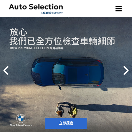
購買車輛
車款搜尋
出售車輛
寶馬尊選易手車
聯絡我們
其他精選易手車
選擇語言
如何購買
繁體中文
ENGLISH (UK)
立即探索